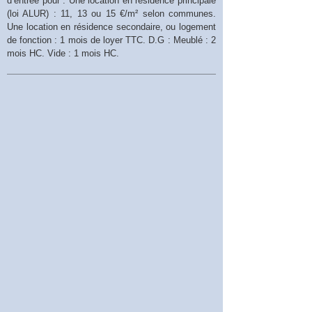
d’entrée pour : Une location en résidence principale
(loi ALUR) : 11, 13 ou 15 €/m² selon communes.
Une location en résidence secondaire, ou logement
de fonction : 1 mois de loyer TTC. D.G : Meublé : 2
mois HC. Vide : 1 mois HC.
Plateau
- Surface
206 m²
- Number of bedrooms
6
-
Furnished
Yes
- Date of construction
1900
Consult the scale of agency fees
Send to a friend
DE HAVILLAND
18 rue Gounod
92210 SAINT-CLOUD
01 46 02 60 60
Energy diagnostics
D
D
223 kWhEP/m².an
49 kgeqCO2/m².an