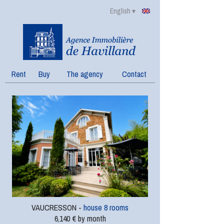
English ▾
Rent
Buy
The agency
Contact
VAUCRESSON -
house 8 rooms
6,140 € by month