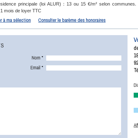
sidence principale (loi ALUR) : 13 ou 15 €/m² selon communes.
: 1 mois de loyer TTC
r à ma sélection
Consulter le barème des honoraires
V
TS
de
1
Nom
*
9
Email
*
Té
Di
Af