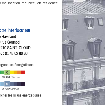
 Une location meublée, en résidence
otre interlocuteur
 Havilland
8 rue Gounod
2210 SAINT-CLOUD
l. : 01 46 02 60 60
agnostics énergétiques
C
126 kWhEP/m².an
C
26 kgeqCO2/m².an
ficher les bilans énergétiques