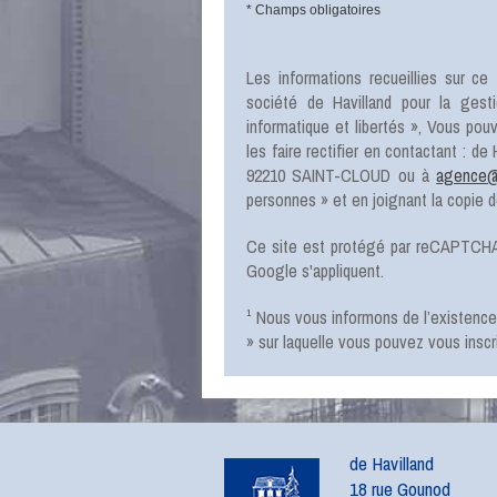
* Champs obligatoires
Les informations recueillies sur ce 
société
de Havilland
pour la gest
informatique et libertés », Vous po
les faire rectifier en contactant :
de 
92210 SAINT-CLOUD
ou à
agence@d
personnes » et en joignant la copie de 
Ce site est protégé par reCAPTCHA
Google s'appliquent.
¹ Nous vous informons de l’existenc
» sur laquelle vous pouvez vous inscri
de Havilland
18 rue Gounod