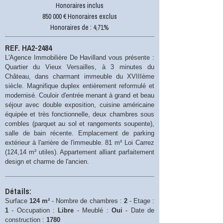
Honoraires inclus
850 000 € Honoraires exclus
Honoraires de : 4,71%
REF. HA2-2484
L'Agence Immobilière De Havilland vous présente :
Quartier du Vieux Versailles, à 3 minutes du
Château, dans charmant immeuble du XVIIIème
siècle. Magnifique duplex entièrement reformulé et
modernisé. Couloir d'entrée menant à grand et beau
séjour avec double exposition, cuisine américaine
équipée et très fonctionnelle, deux chambres sous
combles (parquet au sol et rangements soupente),
salle de bain récente. Emplacement de parking
extérieur à l'arrière de l'immeuble. 81 m² Loi Carrez
(124,14 m² utiles). Appartement alliant parfaitement
design et charme de l'ancien.
Détails:
Surface
124 m²
- Nombre de chambres :
2
- Etage :
1
- Occupation :
Libre
- Meublé :
Oui
- Date de
construction :
1780