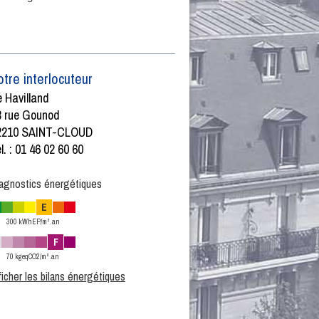
otre interlocuteur
 Havilland
8 rue Gounod
2210 SAINT-CLOUD
l. : 01 46 02 60 60
agnostics énergétiques
E
300 kWhEP/m².an
F
70 kgeqCO2/m².an
ficher les bilans énergétiques