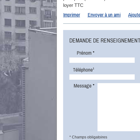
loyer TTC
Imprimer
Envoyer à un ami
Ajoute
DEMANDE DE RENSEIGNEMEN
Prénom
*
Téléphone¹
Message
*
* Champs obligatoires