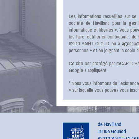
Les informations recueillies sur ce 
société
de Havilland
pour la gest
informatique et libertés », Vous po
les faire rectifier en contactant :
de 
92210 SAINT-CLOUD
ou à
agence@d
personnes » et en joignant la copie de 
Ce site est protégé par reCAPTCHA
Google s'appliquent.
¹ Nous vous informons de l’existenc
» sur laquelle vous pouvez vous inscri
de Havilland
18 rue Gounod
92210 SAINT-CLOU