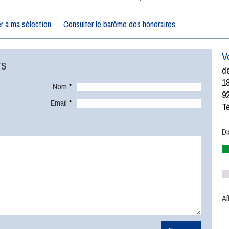
r à ma sélection
Consulter le barème des honoraires
V
TS
de
1
Nom
*
9
Email
*
Té
Di
Af